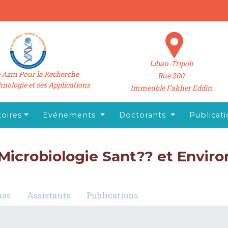
Liban-Tripoli
 Azm Pour la Recherche
Rue 200
hnologie et ses Applications
Immeuble Fakher Eddin
oires
Evénements
Doctorants
Publicat
 Microbiologie Sant?? et Envi
nes
Assistants
Publications