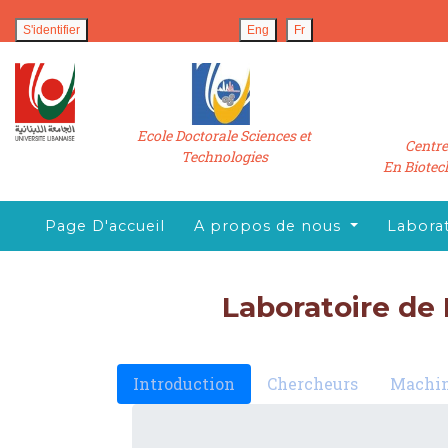
S'identifier
Eng
Fr
Ecole Doctorale Sciences et
Centre
Technologies
En Biotec
Page D'accueil
A propos de nous
Laborat
Laboratoire de
Introduction
Chercheurs
Machi