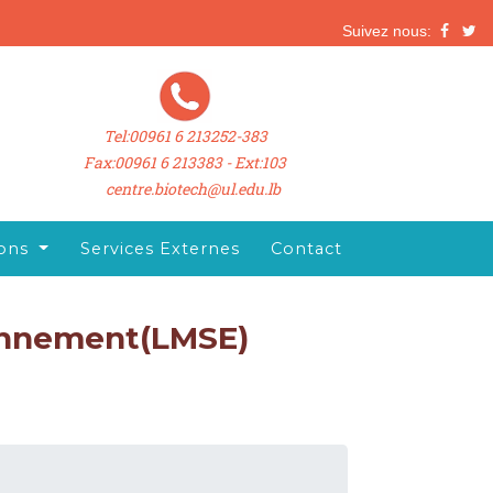
Suivez nous:
Tel:00961 6 213252-383
Fax:00961 6 213383 - Ext:103
centre.biotech@ul.edu.lb
ions
Services Externes
Contact
ronnement
(LMSE)