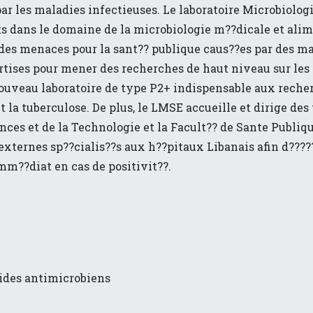
ar les maladies infectieuses. Le laboratoire Microbiolo
dans le domaine de la microbiologie m??dicale et alimen
 des menaces pour la sant?? publique caus??es par des mal
ertises pour mener des recherches de haut niveau sur les
nouveau laboratoire de type P2+ indispensable aux recher
 tuberculose. De plus, le LMSE accueille et dirige des 
nces et de la Technologie et la Facult?? de Sante Publiq
externes sp??cialis??s aux h??pitaux Libanais afin d?????
imm??diat en cas de positivit??.
tides antimicrobiens