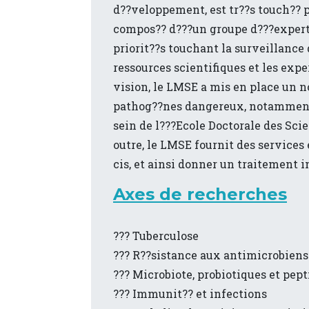
d??veloppement, est tr??s touch?? p
compos?? d???un groupe d???experts 
priorit??s touchant la surveillance
ressources scientifiques et les exp
vision, le LMSE a mis en place un 
pathog??nes dangereux, notamment la
sein de l???Ecole Doctorale des Scie
outre, le LMSE fournit des services 
cis, et ainsi donner un traitement 
Axes de recherches
??? Tuberculose
??? R??sistance aux antimicrobiens
??? Microbiote, probiotiques et pep
??? Immunit?? et infections