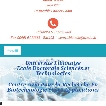
Rue 200
Immeuble Fakher Eddin
Tel:00961 6 213252-383
Fax:00961 6 213383 - Ext:103 centre.biotech@ul.edu.lb
Menu
Université Libanaise
Ecole Doctorale Sciences et
Technologies
Centre Azm Pour la Recherche En
Biotechnologie et ses Applications
5