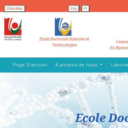
S'identifier
Eng
Fr
Ecole Doctorale Sciences et
Centre
Technologies
En Biotec
Page D'accueil
A propos de nous
Laborat
Ecole Doc