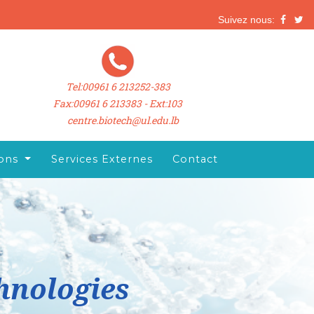
Suivez nous:
Tel:00961 6 213252-383
Fax:00961 6 213383 - Ext:103
centre.biotech@ul.edu.lb
ions
Services Externes
Contact
chnologies