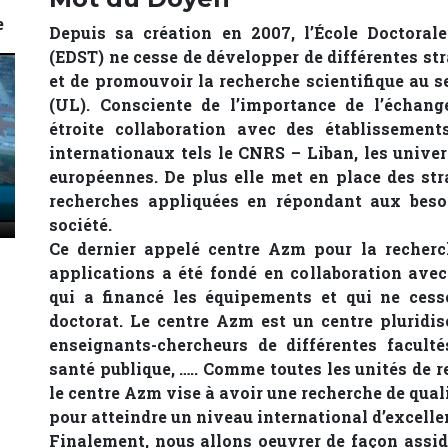
e
Depuis sa création en 2007, l’École Doctoral
(EDST) ne cesse de développer de différentes str
et de promouvoir la recherche scientifique au s
(UL). Consciente de l’importance de l’échange
étroite collaboration avec des établissement
internationaux tels le CNRS – Liban, les univ
européennes. De plus elle met en place des stra
recherches appliquées en répondant aux besoi
société.
Ce dernier appelé centre Azm pour la recherc
applications a été fondé en collaboration ave
qui a financé les équipements et qui ne cesse
doctorat. Le centre Azm est un centre pluridis
enseignants-chercheurs de différentes faculté
santé publique, ….. Comme toutes les unités de r
le centre Azm vise à avoir une recherche de quali
pour atteindre un niveau international d’excelle
Finalement, nous allons oeuvrer de façon assid