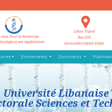
Liban-Tripoli
 Azm Pour la Recherche
Rue 200
hnologie et ses Applications
Immeuble Fakher Eddin
oires
Evénements
Doctorants
Publicat
Université Libanaise
torale Sciences et Te