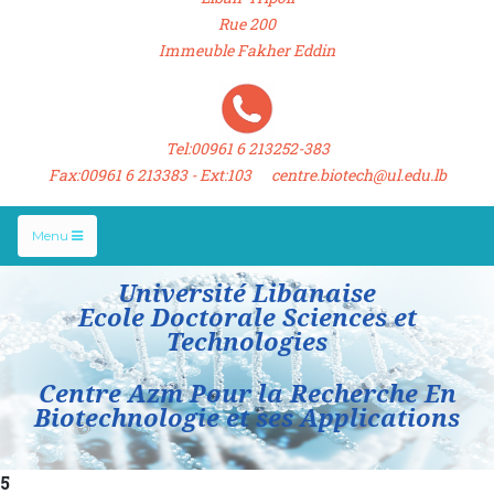
Rue 200
Immeuble Fakher Eddin
Tel:00961 6 213252-383
Fax:00961 6 213383 - Ext:103 centre.biotech@ul.edu.lb
Menu
Université Libanaise
Ecole Doctorale Sciences et
Technologies
Centre Azm Pour la Recherche En
Biotechnologie et ses Applications
5